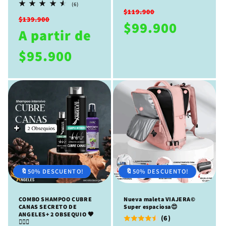
reseñas
6
(6)
Precio
Precio
totales
reseñas
$119.900
Precio
Precio
totales
$139.900
habitual
de
$99.900
habitual
de
A partir de
oferta
oferta
$95.900
🔖50% DESCUENTO!
🔖50% DESCUENTO!
COMBO SHAMPOO CUBRE
Nueva maleta VIAJERA©️
CANAS SECRETO DE
Super espaciosa😍
ANGELES+ 2 OBSEQUIO 🖤
(6)
🧔🏻‍♀️