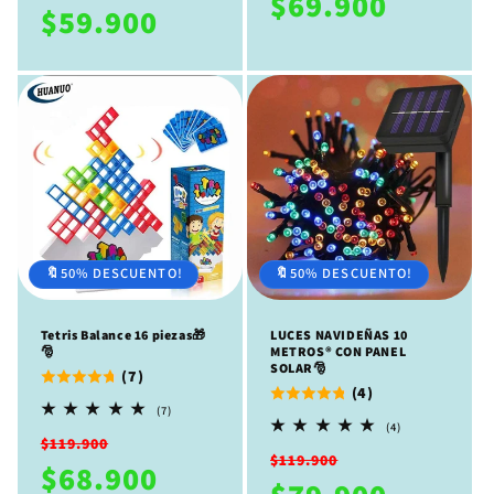
$69.900
habitual
de
$59.900
oferta
oferta
🔖50% DESCUENTO!
🔖50% DESCUENTO!
Tetris Balance 16 piezas🎁
LUCES NAVIDEÑAS 10
🎅
METROS®️ CON PANEL
SOLAR🎅
(7)
(4)
7
(7)
reseñas
4
(4)
Precio
Precio
totales
reseñas
$119.900
Precio
Precio
totales
$119.900
habitual
de
$68.900
habitual
de