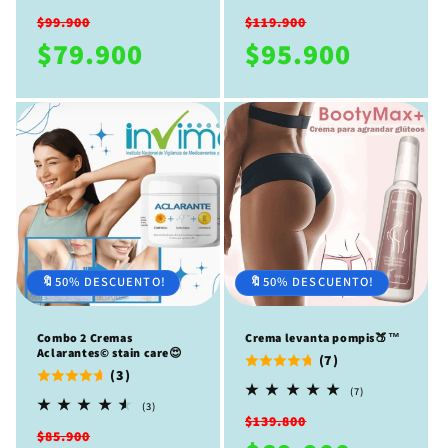
reseñas
reseñas
Precio
Precio
Precio
Precio
totales
totales
$99.900
$119.900
habitual
de
habitual
de
$79.900
$95.900
oferta
oferta
🔖50% DESCUENTO!
🔖50% DESCUENTO!
Combo 2 Cremas
Crema levanta pompis🍑™
Aclarantes©️ stain care😍
(7)
(3)
7
(7)
reseñas
3
(3)
Precio
Precio
totales
reseñas
$139.800
Precio
Precio
totales
$85.900
habitual
de