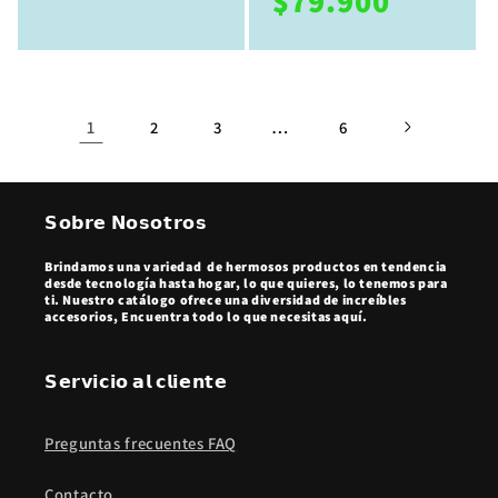
$79.900
oferta
oferta
1
…
2
3
6
𝗦𝗼𝗯𝗿𝗲 𝗡𝗼𝘀𝗼𝘁𝗿𝗼𝘀
Brindamos una variedad de hermosos productos en tendencia
desde tecnología hasta hogar, lo que quieres, lo tenemos para
ti. Nuestro catálogo ofrece una diversidad de increíbles
accesorios, Encuentra todo lo que necesitas aquí.
𝗦𝗲𝗿𝘃𝗶𝗰𝗶𝗼 𝗮𝗹 𝗰𝗹𝗶𝗲𝗻𝘁𝗲
Preguntas frecuentes FAQ
Contacto