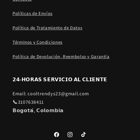
Políticas de Envíos
Política de Tratamiento de Datos
Términos y Condiciones
Política de Devolución, Reembolso y Garantía
𝟮𝟰-𝗛𝗢𝗥𝗔𝗦 𝗦𝗘𝗥𝗩𝗜𝗖𝗜𝗢 𝗔𝗟 𝗖𝗟𝗜𝗘𝗡𝗧𝗘
Email: cooltrendys23@gmail.com⁣
📞3107638411⁣
𝗕𝗼𝗴𝗼𝘁𝗮́, 𝗖𝗼𝗹𝗼𝗺𝗯𝗶𝗮
Facebook
Instagram
TikTok