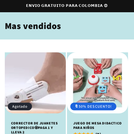
Ir
𝗘𝗡𝗩𝗜𝗢 𝗚𝗥𝗔𝗧𝗨𝗜𝗧𝗢 𝗣𝗔𝗥𝗔 𝗖𝗢𝗟𝗢𝗠𝗕𝗜𝗔 😍
directamente
al contenido
C
Mas vendidos
o
l
e
c
c
i
ó
Agotado
🔖50% DESCUENTO!
n
CORRECTOR DE JUANETES
JUEGO DE MESA DIDACTICO
:
ORTOPEDICO🤩PAGA 1 Y
PARA NIÑOS
LLEVA 2