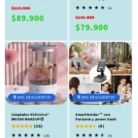
reseñas
Precio
Precio
totales
$119.900
4
(4)
reseñas
habitual
de
$89.900
Precio
Precio
totales
$151.800
oferta
habitual
de
$79.900
oferta
🔖50% DESCUENTO!
🔖50% DESCUENTO!
Limpiador Eléctrico®️
SmartHolder™ con
BRUSH MAKEUP😍
Parlante y power bank
(26)
(4)
26
4
(26)
(4)