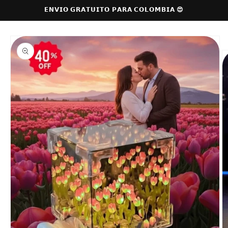
Ir
𝗘𝗡𝗩𝗜𝗢 𝗚𝗥𝗔𝗧𝗨𝗜𝗧𝗢 𝗣𝗔𝗥𝗔 𝗖𝗢𝗟𝗢𝗠𝗕𝗜𝗔 😍
directamente
al contenido
Ir
directamente
a la
información
del producto