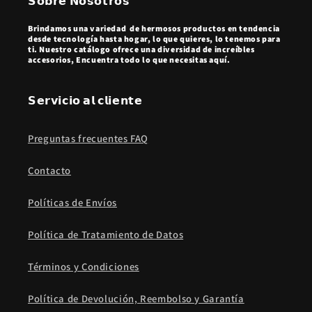
𝗦𝗼𝗯𝗿𝗲 𝗡𝗼𝘀𝗼𝘁𝗿𝗼𝘀
Brindamos una variedad de hermosos productos en tendencia
desde tecnología hasta hogar, lo que quieres, lo tenemos para
ti. Nuestro catálogo ofrece una diversidad de increíbles
accesorios, Encuentra todo lo que necesitas aquí.
𝗦𝗲𝗿𝘃𝗶𝗰𝗶𝗼 𝗮𝗹 𝗰𝗹𝗶𝗲𝗻𝘁𝗲
Preguntas frecuentes FAQ
Contacto
Políticas de Envíos
Política de Tratamiento de Datos
Términos y Condiciones
Política de Devolución, Reembolso y Garantía