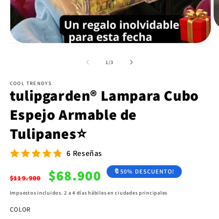
Ab
e
Abrir
m
elemento
2
multimedia
de
1
/
3
e
1
u
en
v
una
COOL TRENDYS
m
tulipgarden®️ Lampara Cubo
ventana
modal
Espejo Armable de
Tulipanes⭐⁣
6 Reseñas
Precio
Precio
$68.900
🔖50% DESCUENTO!
$119.900
habitual
de
Impuestos incluidos. 2 a 4 días hábiles en ciudades principales
oferta
COLOR