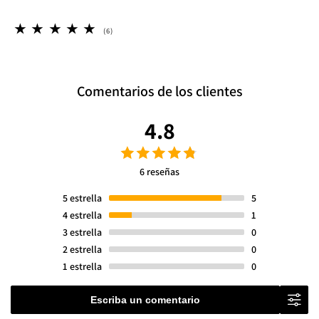
6
(6)
reseñas
totales
Comentarios de los clientes
4.8
6 reseñas
5
estrella
5
4
estrella
1
3
estrella
0
2
estrella
0
1
estrella
0
Escriba un comentario