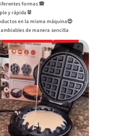
iferentes formas 🙈⁣
le y rápida🐰⁣
oductos en la misma máquina😍⁣
ambiables de manera sencilla