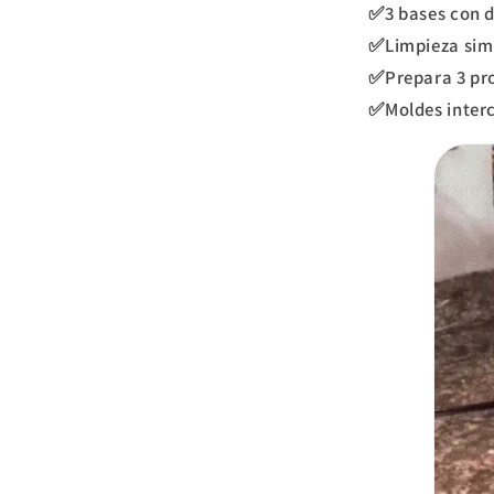
✅3 bases con d
✅Limpieza simp
✅Prepara 3 pr
✅Moldes interc