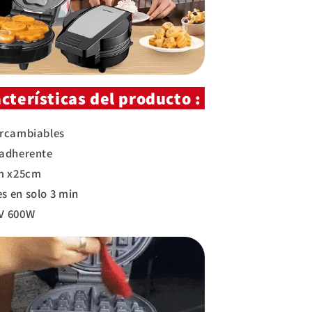
cterísticas del producto :
rcambiables ⁣
adherente⁣
 x25cm⁣
 en solo 3 min⁣
V 600W⁣