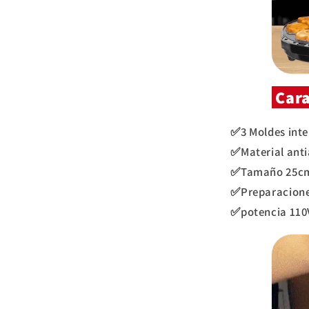
Cara
✅3 Moldes inte
✅Material anti
✅Tamaño 25cm
✅Preparaciones
✅potencia 110