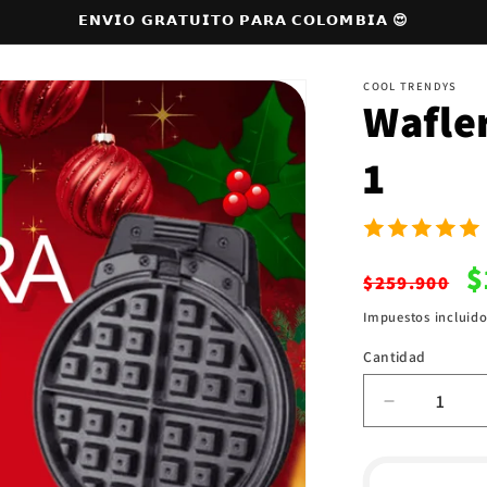
𝗘𝗡𝗩𝗜𝗢 𝗚𝗥𝗔𝗧𝗨𝗜𝗧𝗢 𝗣𝗔𝗥𝗔 𝗖𝗢𝗟𝗢𝗠𝗕𝗜𝗔 😍
COOL TRENDYS
Wafle
1
Precio
P
$
$259.900
habitual
d
Impuestos incluidos
o
Cantidad
Cantidad
Reducir
cantidad
para
Waflera