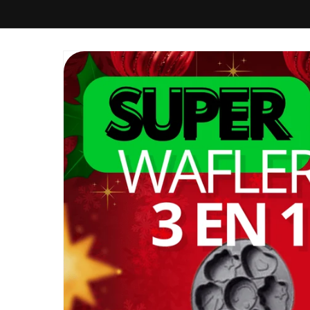
Ir
directamente
al contenido
Ir
directamente
a la
información
del producto