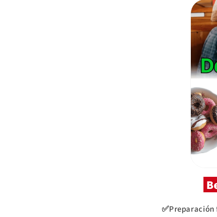
Be
✅Preparación fá