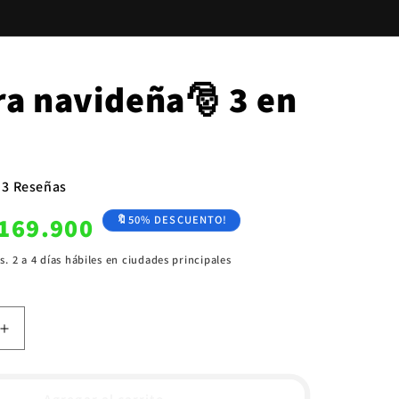
ra navideña🎅 3 en
3 Reseñas
recio
169.900
🔖50% DESCUENTO!
e
. 2 a 4 días hábiles en ciudades principales
ferta
Aumentar
cantidad
para
Waflera