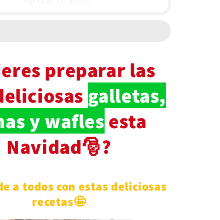
Agregar al carrito
navideña
🎅
3
en
1
eres preparar las
deliciosas
galletas,
as y wafles
esta
Navidad🎅?
e a todos con estas deliciosas
recetas🤩